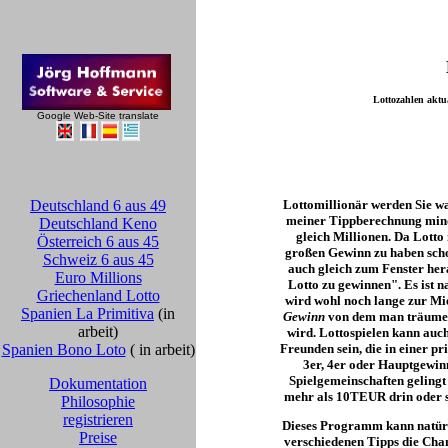
Lottozahlen aktu
Google Web-Site translate
Deutschland 6 aus 49
Lottomillionär werden Sie wah
meiner Tippberechnung minde
Deutschland Keno
gleich Millionen. Da Lotto
Österreich 6 aus 45
großen Gewinn zu haben schon
Schweiz 6 aus 45
auch gleich zum Fenster her
Euro Millions
Lotto zu gewinnen". Es ist n
Griechenland Lotto
wird wohl noch lange zur Mie
Spanien La Primitiva
(in
Gewinn
von dem man träumen k
arbeit)
wird. Lottospielen kann auc
Spanien Bono Loto
( in arbeit)
Freunden sein, die in einer 
3er, 4er oder Hauptgewinn
Spielgemeinschaften gelingt s
Dokumentation
mehr als 10TEUR drin oder so
Philosophie
registrieren
Dieses Programm kann natürli
Preise
verschiedenen Tipps die Chanc